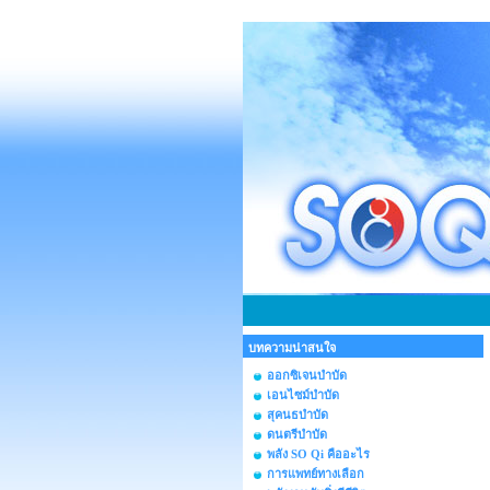
บทความน่าสนใจ
ออกซิเจนบำบัด
เอนไซม์บำบัด
สุคนธบำบัด
ดนตรีบำบัด
พลัง SO Qi คืออะไร
การแพทย์ทางเลือก