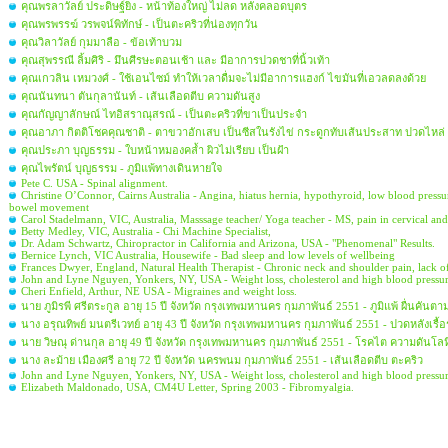
คุณพรลาวัลย์ ประดิษฐ์ยิ่ง - หน้าท้องใหญ่ ไม่ลด หลังคลอดบุตร
คุณพรพรรฆ์ วรพจน์พิทักษ์ - เป็นตะคริวที่น่องทุกวัน
คุณวิลาวัลย์ กุมมาลือ - ข้อเท้าบวม
คุณสุพรรณี ลิ้มศิริ - มึนศีรษะตอนเช้า และ มีอาการปวดชาที่นิ้วเท้า
คุณเกวลิน เหมวงศ์ - ใช้เอนไซม์ ทำให้เวลาดื่มจะไม่มีอาการแฮงก์ ไขมันที่เอวลดลงด้วย
คุณนันทนา ตันกุลานันท์ - เส้นเลือดตีบ ความดันสูง
คุณกัญญาลักษณ์ ไทอิสราณุสรณ์ - เป็นตะคริวที่ขาเป็นประจำ
คุณอาภา กิตติโชคคุณชาติ - ตาขวาอักเสบ เป็นซีสในรังไข่ กระดูกทับเส้นประสาท ปวดไหล
คุณประภา บุญธรรม - ใบหน้าหมองคล้ำ ผิวไม่เรียบ เป็นฝ้า
คุณไพรัตน์ บุญธรรม - ภูมิแพ้ทางเดินหายใจ
Pete C. USA - Spinal alignment.
Christine O’Connor, Cairns Australia - Angina, hiatus hernia, hypothyroid, low blood pressur
bowel movement
Carol Stadelmann, VIC, Australia, Masssage teacher/ Yoga teacher - MS, pain in cervical and l
Betty Medley, VIC, Australia - Chi Machine Specialist,
Dr. Adam Schwartz, Chiropractor in California and Arizona, USA - "Phenomenal" Results.
Bernice Lynch, VIC Australia, Housewife - Bad sleep and low levels of wellbeing
Frances Dwyer, England, Natural Health Therapist - Chronic neck and shoulder pain, lack o
John and Lyne Nguyen, Yonkers, NY, USA - Weight loss, cholesterol and high blood pressu
Cheri Enfield, Arthur, NE USA - Migraines and weight loss.
นาย ภูมิรพี ศรีตระกูล อายุ 15 ปี จังหวัด กรุงเทพมหานคร กุมภาพันธ์ 2551 - ภูมิแพ้ ผื่นคันตา
นาง อรุณทิพย์ มนตรีเวทย์ อายุ 43 ปี จังหวัด กรุงเทพมหานคร กุมภาพันธ์ 2551 - ปวดหลังเรื
นาย วิษณุ ด่านกุล อายุ 49 ปี จังหวัด กรุงเทพมหานคร กุมภาพันธ์ 2551 - โรคไต ความดันโลห
นาง ละม้าย เมืองศรี อายุ 72 ปี จังหวัด นครพนม กุมภาพันธ์ 2551 - เส้นเลือดตีบ ตะคริว
John and Lyne Nguyen, Yonkers, NY, USA - Weight loss, cholesterol and high blood pressur
Elizabeth Maldonado, USA, CM4U Letter, Spring 2003 - Fibromyalgia.