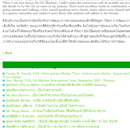
When I was first shown the Chi Machine, I didn't make the connection with its possible use in 
did decide to try the Chi on some of my patients. There were excellent results in combination w
going upstairs and walking; a boy started speaking more clearly; many others were clamed an
in a passive enjoyable way makes it more likely that students will adhere to the therapy.
ดิฉันทำงานเป็นนักบำบัดเกี่ยวกับการพัฒนาการทางสมองของเด็กที่มีปัญหา ได้แก่ การพัฒนาการ
เด็กที่เป็น ออทิสติก ตอนแรกที่ดิฉันรู้จักกับเครื่องชี่แมชชีน ฉันไม่รู้เลยว่ามันจะมาเกี่ยวโย
ผ่านไปฉันก็ได้ทดลองใช้เครื่องกับคนไข้ของดิฉันแล้วก็พบว่ามันให้ผลอย่างเยี่ยมยอดโดยผสมผส
แรกเธอต้องคลานขึ้นบันไดต่อมาเธอก็เดินได้ด้วยตัวเอง เด็กผู้ชายคนนึงก็เริ่มจะพูดได้ชัดขึ้น แ
การทำงานของอุปกรณ์ในวิธีที่อ่อนโยนนี้เองที่ทำให้เด็กๆชอบและติดที่จะได้รับการบำบัดค่ะ
« Back
ประสบการณ์สุขภาพจากผู้ใช้จริง
Cecelia M. Verardi, USA - 42yrs and her Mother 75yrs - Arthritis and cellulite - Spinal reli
of two babies!
Ann, Hawaii, USA, Chi Machine International Letter, September 2003 - Diabetes.
คุณกมลา กำภู ณ อยุธยา- ระบบขับถ่ายไม่ค่อยดี ท้องอืด ปวดหลัง slimming
คุณเตียง แจ่มกระจ่าง - เป็นโรคขาบวมน้ำ
Mr. Alan Mcevan - เป็นโรคเก๊าท์ ภรรยาเป็นไมเกรน นอนไม่หลับ
คุณอิ่มสุข ชลายน - ชามือ ปวดข้อเท้า ภูมิแพ้ผื่นผิวหนัง
คุณจักษณา ภูพิมาย - ปวดหลัง ไมเกรน ภูมิแพ้ โรคกระเพาะ
Mr. Bengt Steinar - เจ้าของโรงยิมในสวีเดน ใช้เครื่องแล้วรู้สึกตัวเบาสบาย
คุณทิพนิภา บ้วนนอก - นอนไม่หลับ มีไขมันส่วนเกินมาก
คุณอวลสุข เพศย์นิกร - เวียนหัว ท้องผูก ผิวแห้ง ปวดหลัง บวมน้ำที่ขา สะโพก ข้อเท้า
คุณชุลีกร วงศ์นาตาล - เจ็บเท้าขวา สะโพกขวา เวลาเดินมากๆจะปวด