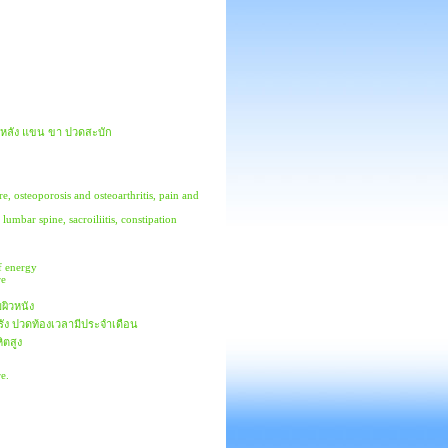
่ หลัง แขน ขา ปวดสะบัก
e, osteoporosis and osteoarthritis, pain and
umbar spine, sacroiliitis, constipation
f energy
re
มผิวหนัง
้อรัง ปวดท้องเวลามีประจำเดือน
ิตสูง
e.