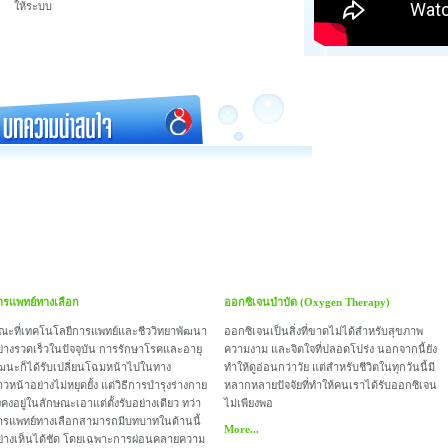
ให้ระบบ
ารแพทย์ทางเลือก
ออกซิเจนบำบัด (Oxygen Therapy)
ณะที่เทคโนโลยีการแพทย์และชีววิทยาพัฒนา
ออกซิเจนเป็นสิ่งที่ขาดไม่ได้สำหรับสุขภาพ
ย่างรวดเร็วในปัจจุบัน การรักษาโรคและอายุ
ความงาม และจิตใจที่ปลอดโปร่ง นอกจากนี้ยัง
ัฒนะก็ได้รับเปลี่ยนโฉมหน้าไปในทาง
ทำให้ดูอ่อนกว่าวัย แต่สำหรับชีวิตในทุกวันนี้มี
าวหน้าอย่างไม่หยุดยั้ง แต่วิธีการบำรุงร่างกาย
หลากหลายปัจจัยที่ทำให้คนเราได้รับออกซิเจน
งคงอยู่ในลักษณะเอาแต่ตั้งรับอย่างเดียว ทว่า
ไม่เพียงพอ
ารแพทย์ทางเลือกสามารถมีบทบาทในด้านนี้
More...
ย่างเห็นได้ชัด โดยเฉพาะการผ่อนคลายความ