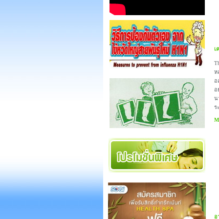
เค
Th
ห
อ
อย
น
ร
Mo
อ