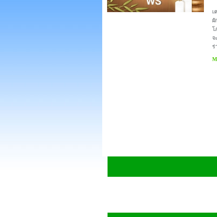
เค
ผั
โ
จ
ร่
Mo