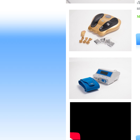
เ
ผ
Mo