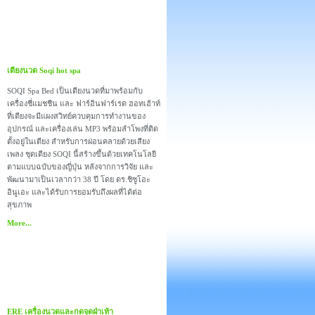
เตียงนวด Soqi hot spa
SOQI Spa Bed เป็นเตียงนวดที่มาพร้อมกับ
เครื่องชี่แมชชีน และ ฟาร์อินฟาร์เรด ฮอทเฮ้าท์
ที่เตียงจะมีแผงสวิทย์ควบคุมการทำงานของ
อุปกรณ์ และเครื่องเล่น MP3 พร้อมลำโพงที่ติด
ตั้งอยู่ในเตียง สำหรับการผ่อนคลายด้วยเสียง
เพลง ชุดเตียง SOQI นี้สร้างขึ้นด้วยเทคโนโลยี
ตามแบบฉบับของญี่ปุ่น หลังจากการวิจัย และ
พัฒนามาเป็นเวลากว่า 38 ปี โดย ดร.ชิซูโอะ
อินูเอะ และได้รับการยอมรับถึงผลที่ได้ต่อ
สุขภาพ
More...
ERE เครื่องนวดและกดจุดฝ่าเท้า