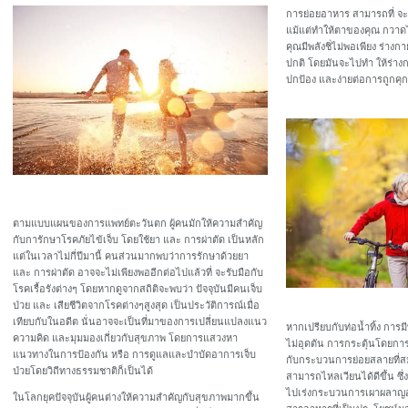
การย่อยอาหาร สามารถที่ จะ
แม้แต่ทำให้ตาของคุณ กวาดไ
คุณมีพลังชิ่ไม่พอเพียง ร่า
ปกติ โดยมันจะไปทำ ให้ร่าง
ปกป้อง และง่ายต่อการถูกคุ
ตามแบบแผนของการแพทย์ตะวันตก ผู้คนมักให้ความสำคัญ
กับการักษาโรคภัยไข้เจ็บ โดยใช้ยา และ การผ่าตัด เป็นหลัก
แต่ในเวลาไม่กี่ปีมานี้ คนส่วนมากพบว่าการรักษาด้วยยา
และ การผ่าตัด อาจจะไม่เพียงพออีกต่อไปแล้วที่ จะรับมือกับ
โรคเรื้อรังต่างๆ โดยหากดูจากสถิติจะพบว่า ปัจจุบันมีคนเจ็บ
ป่วย และ เสียชีวิตจากโรคต่างๆสูงสุด เป็นประวัติการณ์เมื่อ
เทียบกับในอดีต นั่นอาจจะเป็นที่มาของการเปลี่ยนแปลงแนว
หากเปรียบกับท่อน้ำทิ้ง การมี
ความคิด และมุมมองเกี่ยวกับสุขภาพ โดยการแสวงหา
ไม่อุดตัน การกระตุ้นโดยก
แนวทางในการป้องกัน หรือ การดูแลและบำบัดอาการเจ็บ
กับกระบวนการย่อยสลายที่ส
ป่วยโดยวิถีทางธรรมชาติก็เป็นได้
สามารถไหลเวียนได้ดีขึ้น ซึ่
ไปเร่งกระบวนการเผาผลาญอา
ในโลกยุคปัจจุบันผู้คนต่างให้ความสำคัญกับสุขภาพมากขึ้น