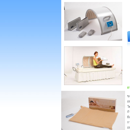
ก
ข
อ
ว
ก้
ยั
ก
อ