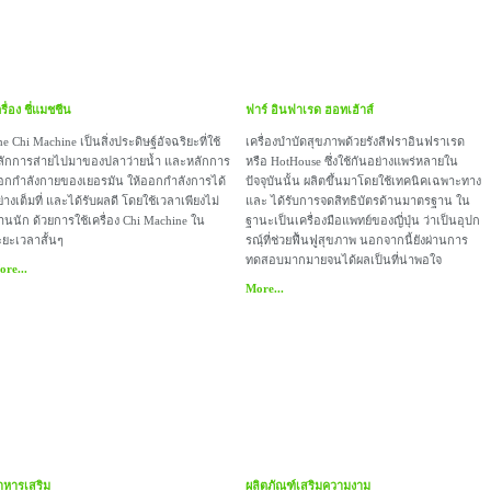
รื่อง ชี่แมชชีน
ฟาร์ อินฟาเรด ฮอทเฮ้าส์
e Chi Machine เป็นสิ่งประดิษฐ์อัจฉริยะที่ใช้
เครื่องบำบัดสุขภาพด้วยรังสีฟราอินฟราเรด
ลักการส่ายไปมาของปลาว่ายน้ำ และหลักการ
หรือ HotHouse ซึ่งใช้กันอย่างแพร่หลายใน
อกกำลังกายของเยอรมัน ให้ออกกำลังการได้
ปัจจุบันนั้น ผลิตขึ้นมาโดยใช้เทคนิคเฉพาะทาง
่างเต็มที่ และได้รับผลดี โดยใช้เวลาเพียงไม่
และ ได้รับการจดสิทธิบัตรด้านมาตรฐาน ใน
านนัก ด้วยการใช้เครื่อง Chi Machine ใน
ฐานะเป็นเครื่องมือแพทย์ของญี่ปุ่น ว่าเป็นอุปก
ะยะเวลาสั้นๆ
รณฺ์ที่ช่วยฟื้นฟูสุขภาพ นอกจากนี้ยังผ่านการ
ทดสอบมากมายจนได้ผลเป็นที่น่าพอใจ
re...
More...
าหารเสริม
ผลิตภัณฑ์เสริมความงาม