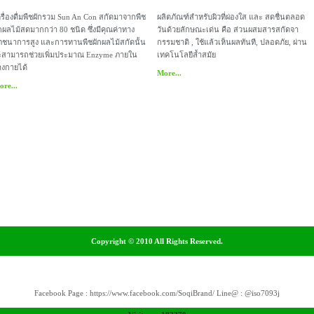
รื่องดื่มพืชผักรวม Sun An Con สกัดมาจากพืช
ผลิตภัณฑ์สำหรับผิวที่ผ่องใส และ สดชื่นตลอด
กผลไม้สดมากกว่า 80 ชนิด ซึ่งมีคุณค่าทาง
วันด้วยลักษณะเด่น คือ ส่วนผสมสารสกัดจา
ภชนาการสูง และการทานพืชผักผลไม้สกัดนั้น
กรรมชาติ , ใช้แล้วเห็นผลทันที, ปลอดภัย, ผ่าน
ะสามารถช่วยเพิ่มประมาณ Enzyme ภายใน
เทคโนโลยีล้ำสมัย
างกายได้
More...
re...
Copyright © 2010 All Rights Reserved.
Facebook Page : https://www.facebook.com/SoqiBrand/ Line@ : @iso7093j