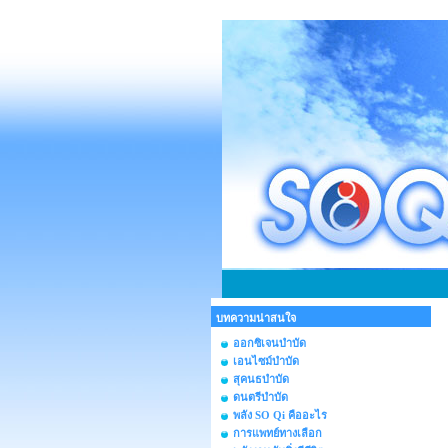
บทความน่าสนใจ
ออกซิเจนบำบัด
เอนไซม์บำบัด
สุคนธบำบัด
ดนตรีบำบัด
พลัง SO Qi คืออะไร
การแพทย์ทางเลือก