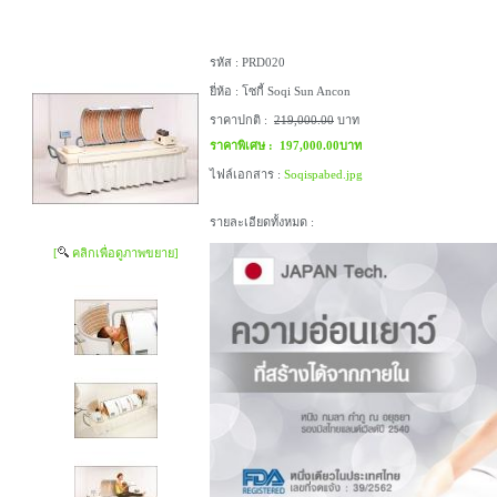
รหัส :
PRD020
ยี่ห้อ :
โซกี้ Soqi Sun Ancon
ราคาปกติ :
219,000.00
บาท
ราคาพิเศษ :
197,000.00บาท
ไฟล์เอกสาร :
Soqispabed.jpg
รายละเอียดทั้งหมด :
[
คลิกเพื่อดูภาพขยาย]