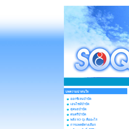
บทความน่าสนใจ
ออกซิเจนบำบัด
เอนไซม์บำบัด
สุคนธบำบัด
ดนตรีบำบัด
พลัง SO Qi คืออะไร
การแพทย์ทางเลือก