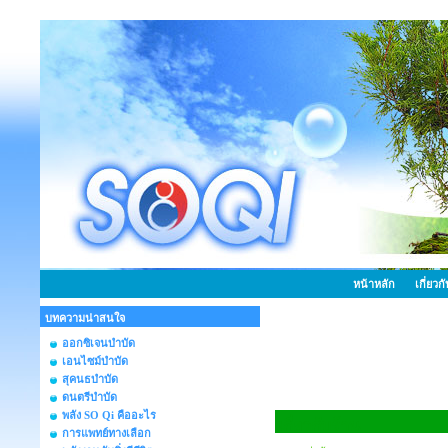
หน้าหลัก
เกี่ยวก
บทความน่าสนใจ
ออกซิเจนบำบัด
เอนไซม์บำบัด
สุคนธบำบัด
ดนตรีบำบัด
พลัง SO Qi คืออะไร
เกี่ยวกับร้าน
การแพทย์ทางเลือก