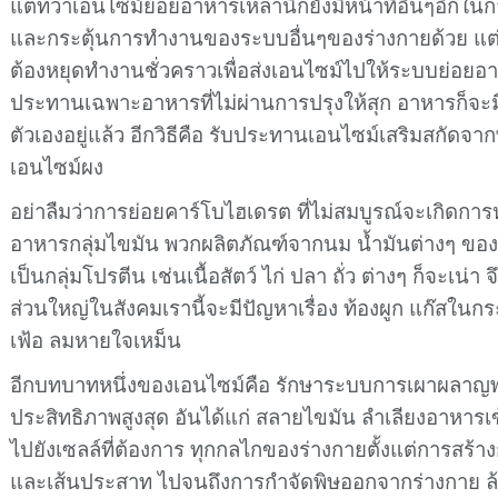
แต่ทว่าเอนไซม์ย่อยอาหารเหล่านี้ก็ยังมีหน้าที่อื่นๆอีก
และกระตุ้นการทำงานของระบบอื่นๆของร่างกายด้วย แต่ระ
ต้องหยุดทำงานชั่วคราวเพื่อส่งเอนไซม์ไปให้ระบบย่อยอาหา
ประทานเฉพาะอาหารที่ไม่ผ่านการปรุงให้สุก อาหารก็จะมี
ตัวเองอยู่แล้ว อีกวิธีคือ รับประทานเอนไซม์เสริมสกัดจ
เอนไซม์ผง
อย่าลืมว่าการย่อยคาร์โบไฮเดรต ที่ไม่สมบูรณ์จะเกิดกา
อาหารกลุ่มไขมัน พวกผลิตภัณฑ์จากนม น้ำมันต่างๆ ของ
เป็นกลุ่มโปรตีน เช่นเนื้อสัตว์ ไก่ ปลา ถั่ว ต่างๆ ก็จะเน
ส่วนใหญ่ในสังคมเรานี้จะมีปัญหาเรื่อง ท้องผูก แก๊สในก
เฟ้อ ลมหายใจเหม็น
อีกบทบาทหนึ่งของเอนไซม์คือ รักษาระบบการเผาผลาญพล
ประสิทธิภาพสูงสุด อันได้แก่ สลายไขมัน ลำเลียงอาหารเข
ไปยังเซลล์ที่ต้องการ ทุกกลไกของร่างกายตั้งแต่การสร้าง
และเส้นประสาท ไปจนถึงการกำจัดพิษออกจากร่างกาย ล