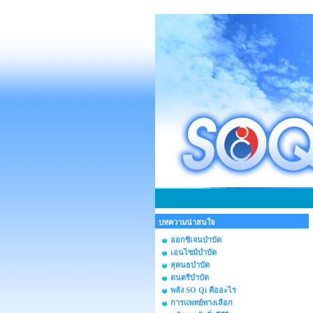
บทความน่าสนใจ
ออกซิเจนบำบัด
เอนไซม์บำบัด
สุคนธบำบัด
ดนตรีบำบัด
พลัง SO Qi คืออะไร
การแพทย์ทางเลือก