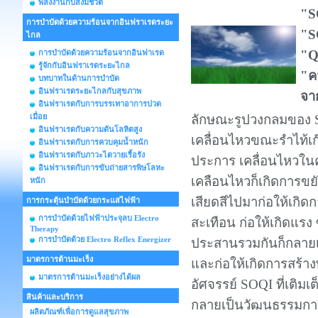
พลังงานกับสิ่งมีชีวิต
"S
การบำบัดด้วยความร้อนจากอินฟราเรดระยะ
"S
ไกล
"Q
การบำบัดด้วยความร้อนจากอินฟาเรด
รู้จักกับอินฟราเรดระยะไกล
"ค
บทบาทในด้านการบำบัด
อินฟราเรดระยะไกลกับสุขภาพ
จา
อินฟราเรดกับการบรรเทาอาการปวด
เมื่อย
ลักษณะรูปวงกลมของ 
อินฟราเรดกับความดันโลหิตสูง
เคลื่อนไหวขณะรำไท้เ
อินฟราเรดกับการควบคุมน้ำหนัก
อินฟราเรดกับภาวะไตวายเรื้อรัง
ประการ เคลื่อนไหวในคว
อินฟราเรดกับการขับถ่ายสารพิษโลหะ
เคลือนไหวก็เกิดการขยับ
หนัก
เสียดสีไปมาก่อให้เกิ
การกระตุ้นบำบัดด้วยกระแสไฟฟ้า
การบำบัดด้วยไฟฟ้าประจุลบ Electro
สะเทือน ก่อให้เกิดแรง 
Therapy
การบำบัดด้วย Electro Reflex Energizer
ประสานรวมกันก็กลาย
มาตรการต้านมะเร็ง
และก่อให้เกิดการสร้า
มาตรการต้านมะเร็งอย่างได้ผล
อัศจรรย์ SOQI ที่เติมเต
สินค้าและบริการ
กลายเป็นวัฒนธรรมกา
ผลิตภัณฑ์เพื่อการดูแลสุขภาพ