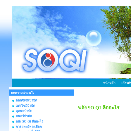
หน้าหลัก
เกี่ยวก
บทความน่าสนใจ
ออกซิเจนบำบัด
เอนไซม์บำบัด
พลัง SO QI คืออะไร
สุคนธบำบัด
ดนตรีบำบัด
พลัง SO Qi คืออะไร
การแพทย์ทางเลือก