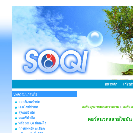
หน้าหลัก
เกี่ยวก
บทความน่าสนใจ
ออกซิเจนบำบัด
คอร์สสุขภาพและความงาม
>
คอร์ส
เอนไซม์บำบัด
สุคนธบำบัด
ดนตรีบำบัด
คอร์สนวดสลายไขมัน 
พลัง SO Qi คืออะไร
การแพทย์ทางเลือก