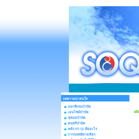
บทความน่าสนใจ
ออกซิเจนบำบัด
ผลิ
เอนไซม์บำบัด
สุคนธบำบัด
ดนตรีบำบัด
พลัง SO Qi คืออะไร
การแพทย์ทางเลือก