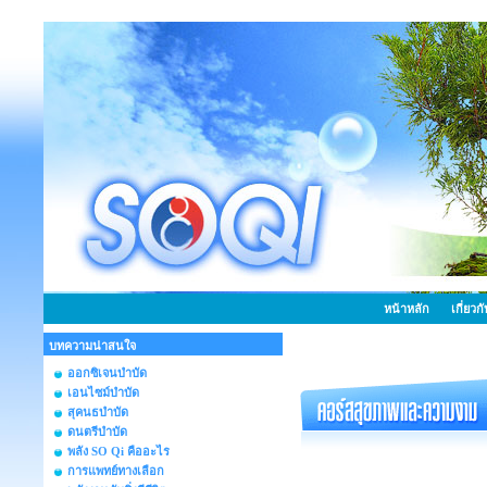
หน้าหลัก
เกี่ยวก
บทความน่าสนใจ
ออกซิเจนบำบัด
เอนไซม์บำบัด
สุคนธบำบัด
ดนตรีบำบัด
พลัง SO Qi คืออะไร
การแพทย์ทางเลือก