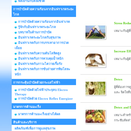
พลังงานกับสิ่งมีชีวิต
การบำบัดด้วยความร้อนจากอินฟราเรดระยะ
ไกล
การบำบัดด้วยความร้อนจากอินฟาเรด
Stress Redu
รู้จักกับอินฟราเรดระยะไกล
เหมาะกับผู้
บทบาทในด้านการบำบัด
อินฟราเรดระยะไกลกับสุขภาพ
อินฟราเรดกับการบรรเทาอาการปวด
เมื่อย
Increase Eff
อินฟราเรดกับความดันโลหิตสูง
อินฟราเรดกับการควบคุมน้ำหนัก
เหมาะกับผู
อินฟราเรดกับภาวะไตวายเรื้อรัง
อินฟราเรดกับการขับถ่ายสารพิษโลหะ
หนัก
Detox
การกระตุ้นบำบัดด้วยกระแสไฟฟ้า
ผู้ที่ต้องกา
การบำบัดด้วยไฟฟ้าประจุลบ Electro
และ จิตใจที่
Therapy
การบำบัดด้วย Electro Reflex Energizer
มาตรการต้านมะเร็ง
Detox and 
มาตรการต้านมะเร็งอย่างได้ผล
เหมาะสำหรับ
กระชับสัดส่
สินค้าและบริการ
ผลิตภัณฑ์เพื่อการดูแลสุขภาพ